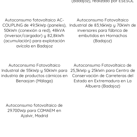
(Badajoz), realizado por ESESOL
Autoconsumo fotovoltaico AC-
Autoconsumo Fotovoltaico
COUPLING de 49,5kWp (paneles),
Industrial de 83,16kWp y 70kWn de
50kWn (conexión a red), 48kVA
inversores para fábrica de
(inversor/cargador) y 82,8kWh
embutidos en Hornachos
(acumulación) para explotación
(Badajoz)
avícola en Badajoz
Autoconsumo Fotovoltaico
Autoconsumo Fotovoltaico de
Industrial de 55kWp y 50kWn para
25,3kWp y 25kWn para Centro de
industria de productos cárnicos en
Conservación de Carreteras del
Benaojan (Málaga)
Estado en Extremadura en La
Albuera (Badajoz)
Autoconsumo fotovoltaico de
29.700Wp para COMAEM en
Ajalvir, Madrid