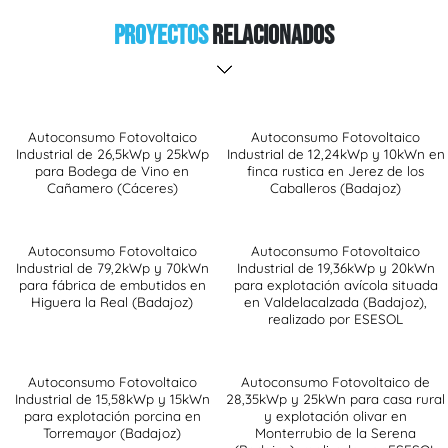
Proyectos
Relacionados
Autoconsumo Fotovoltaico
Autoconsumo Fotovoltaico
Industrial de 26,5kWp y 25kWp
Industrial de 12,24kWp y 10kWn en
para Bodega de Vino en
finca rustica en Jerez de los
Cañamero (Cáceres)
Caballeros (Badajoz)
Autoconsumo Fotovoltaico
Autoconsumo Fotovoltaico
Industrial de 79,2kWp y 70kWn
Industrial de 19,36kWp y 20kWn
para fábrica de embutidos en
para explotación avícola situada
Higuera la Real (Badajoz)
en Valdelacalzada (Badajoz),
realizado por ESESOL
Autoconsumo Fotovoltaico
Autoconsumo Fotovoltaico de
Industrial de 15,58kWp y 15kWn
28,35kWp y 25kWn para casa rural
para explotación porcina en
y explotación olivar en
Torremayor (Badajoz)
Monterrubio de la Serena