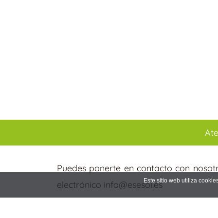
Ate
Puedes ponerte en contacto con nosotro
Este sitio web utiliza cooki
electrónico info@esesol.es