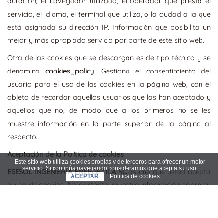
duración, el navegador utilizado, el operador que presta el
servicio, el idioma, el terminal que utiliza, o la ciudad a la que
está asignada su dirección IP. Información que posibilita un
mejor y más apropiado servicio por parte de este sitio web.
Otra de las cookies que se descargan es de tipo técnico y se
denomina
cookies_policy
. Gestiona el consentimiento del
usuario para el uso de las cookies en la página web, con el
objeto de recordar aquellos usuarios que las han aceptado y
aquellos que no, de modo que a los primeros no se les
muestre información en la parte superior de la página al
respecto.
Aceptación de la Política de cookies
Este sitio web utiliza cookies propias y de terceros para ofrecer un mejor
servicio. Si continúa navegando consideramos que acepta su uso.
ESESOL INGENIERÍA ENERGÉTICA SC
asume que usted acepta
ACEPTAR
Política de cookies
el uso de cookies. No obstante, muestra información sobre su
Política de cookies en la parte inferior de cualquier página del
portal con cada inicio de sesión con el objeto de que usted