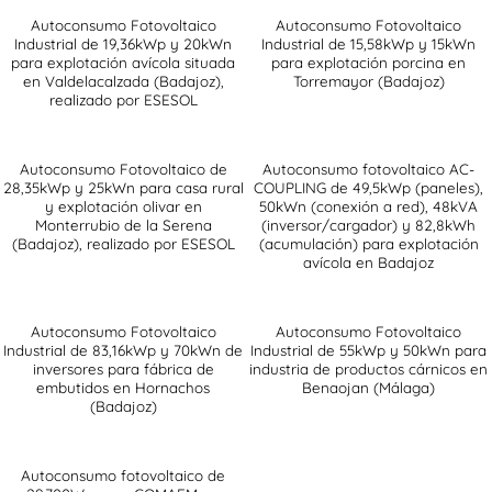
Autoconsumo Fotovoltaico
Autoconsumo Fotovoltaico
Industrial de 19,36kWp y 20kWn
Industrial de 15,58kWp y 15kWn
para explotación avícola situada
para explotación porcina en
en Valdelacalzada (Badajoz),
Torremayor (Badajoz)
realizado por ESESOL
Autoconsumo Fotovoltaico de
Autoconsumo fotovoltaico AC-
28,35kWp y 25kWn para casa rural
COUPLING de 49,5kWp (paneles),
y explotación olivar en
50kWn (conexión a red), 48kVA
Monterrubio de la Serena
(inversor/cargador) y 82,8kWh
(Badajoz), realizado por ESESOL
(acumulación) para explotación
avícola en Badajoz
Autoconsumo Fotovoltaico
Autoconsumo Fotovoltaico
Industrial de 83,16kWp y 70kWn de
Industrial de 55kWp y 50kWn para
inversores para fábrica de
industria de productos cárnicos en
embutidos en Hornachos
Benaojan (Málaga)
(Badajoz)
Autoconsumo fotovoltaico de