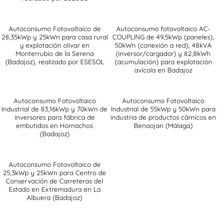
Autoconsumo Fotovoltaico de
Autoconsumo fotovoltaico AC-
28,35kWp y 25kWn para casa rural
COUPLING de 49,5kWp (paneles),
y explotación olivar en
50kWn (conexión a red), 48kVA
Monterrubio de la Serena
(inversor/cargador) y 82,8kWh
(Badajoz), realizado por ESESOL
(acumulación) para explotación
avícola en Badajoz
Autoconsumo Fotovoltaico
Autoconsumo Fotovoltaico
Industrial de 83,16kWp y 70kWn de
Industrial de 55kWp y 50kWn para
inversores para fábrica de
industria de productos cárnicos en
embutidos en Hornachos
Benaojan (Málaga)
(Badajoz)
Autoconsumo Fotovoltaico de
25,3kWp y 25kWn para Centro de
Conservación de Carreteras del
Estado en Extremadura en La
Albuera (Badajoz)