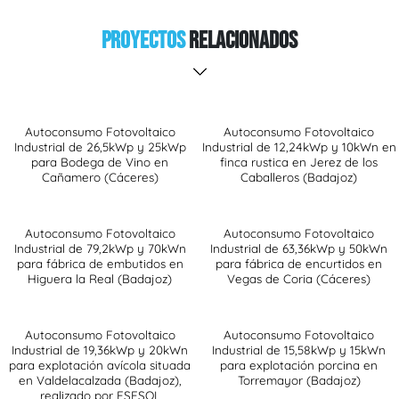
Proyectos
Relacionados
Autoconsumo Fotovoltaico
Autoconsumo Fotovoltaico
Industrial de 26,5kWp y 25kWp
Industrial de 12,24kWp y 10kWn en
para Bodega de Vino en
finca rustica en Jerez de los
Cañamero (Cáceres)
Caballeros (Badajoz)
Autoconsumo Fotovoltaico
Autoconsumo Fotovoltaico
Industrial de 79,2kWp y 70kWn
Industrial de 63,36kWp y 50kWn
para fábrica de embutidos en
para fábrica de encurtidos en
Higuera la Real (Badajoz)
Vegas de Coria (Cáceres)
Autoconsumo Fotovoltaico
Autoconsumo Fotovoltaico
Industrial de 19,36kWp y 20kWn
Industrial de 15,58kWp y 15kWn
para explotación avícola situada
para explotación porcina en
en Valdelacalzada (Badajoz),
Torremayor (Badajoz)
realizado por ESESOL