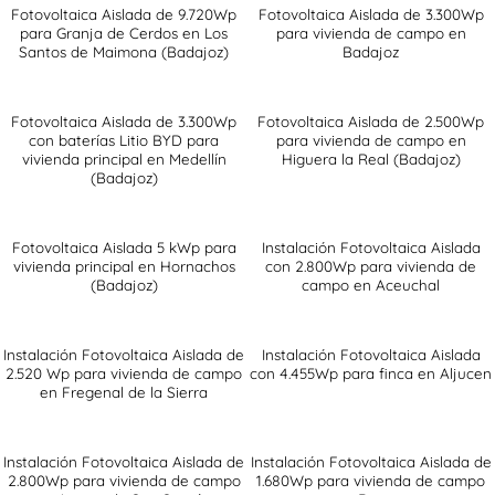
Fotovoltaica Aislada de 9.720Wp
Fotovoltaica Aislada de 3.300Wp
para Granja de Cerdos en Los
para vivienda de campo en
Santos de Maimona (Badajoz)
Badajoz
Fotovoltaica Aislada de 3.300Wp
Fotovoltaica Aislada de 2.500Wp
con baterías Litio BYD para
para vivienda de campo en
vivienda principal en Medellín
Higuera la Real (Badajoz)
(Badajoz)
Fotovoltaica Aislada 5 kWp para
Instalación Fotovoltaica Aislada
vivienda principal en Hornachos
con 2.800Wp para vivienda de
(Badajoz)
campo en Aceuchal
Instalación Fotovoltaica Aislada de
Instalación Fotovoltaica Aislada
2.520 Wp para vivienda de campo
con 4.455Wp para finca en Aljucen
en Fregenal de la Sierra
Instalación Fotovoltaica Aislada de
Instalación Fotovoltaica Aislada de
2.800Wp para vivienda de campo
1.680Wp para vivienda de campo