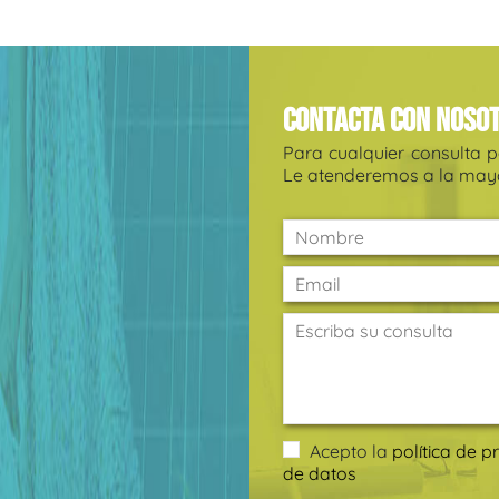
Contacta con noso
Para cualquier consulta 
Le atenderemos a la mayo
Acepto la
política de p
de datos