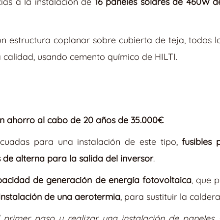
ias a la instalación de
16 paneles solares de 460W d
n estructura coplanar sobre cubierta de teja, todos lo
a calidad, usando cemento químico de HILTI.
un ahorro al cabo de 20 años de 35.000€
ecuadas para una instalación de este tipo,
fusibles 
de alterna para la salida del inversor
.
acidad de generación de energía fotovoltaica
, que 
instalación de una aerotermia
, para sustituir la calder
l primer paso y realizar una instalación de paneles