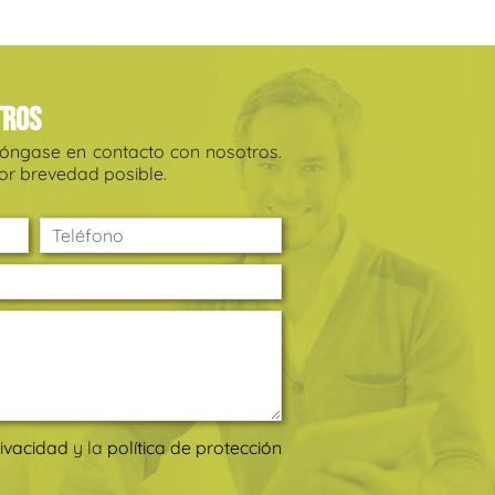
tros
póngase en contacto con nosotros.
r brevedad posible.
rivacidad
y la
política de protección