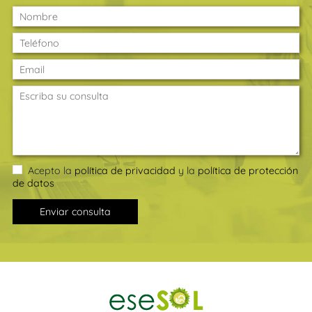
Acepto la
política de privacidad
y la
política de protección
de datos
Enviar consulta