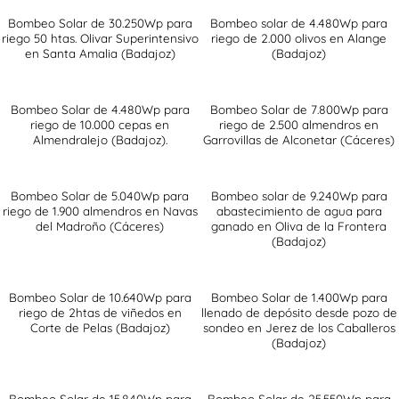
Bombeo Solar de 30.250Wp para
Bombeo solar de 4.480Wp para
riego 50 htas. Olivar Superintensivo
riego de 2.000 olivos en Alange
en Santa Amalia (Badajoz)
(Badajoz)
Bombeo Solar de 4.480Wp para
Bombeo Solar de 7.800Wp para
riego de 10.000 cepas en
riego de 2.500 almendros en
Almendralejo (Badajoz).
Garrovillas de Alconetar (Cáceres)
Bombeo Solar de 5.040Wp para
Bombeo solar de 9.240Wp para
riego de 1.900 almendros en Navas
abastecimiento de agua para
del Madroño (Cáceres)
ganado en Oliva de la Frontera
(Badajoz)
Bombeo Solar de 10.640Wp para
Bombeo Solar de 1.400Wp para
riego de 2htas de viñedos en
llenado de depósito desde pozo de
Corte de Pelas (Badajoz)
sondeo en Jerez de los Caballeros
(Badajoz)
Bombeo Solar de 15.840Wp para
Bombeo Solar de 25.550Wp para