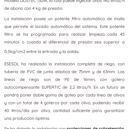
modelo DOSTEC 130W, la cual puede inyectar unos 140 litros/h
de abono con 4 kg de presión.
La instalación posee un potente filtro automático de malla
que permite el lavado automático del sistema. Este potente
filtro se ha programado para realizar limpieza cada 45
minutos o cuando el diferencial de presión sea superior a
0,5kg/cm2 entre la entrada y la salida.
ESESOL ha realizado la instalación completa de riego, con
tubería de PVC de junta elástica de 75mm y de 63mm. Las
lineas de riego son de PE de 16mm, con gotero
autocompensante SUPERTIC de 2,2 litros/h. En un futuro se
pondrá poner doble goma de goteo por cada lineo de olivos
y con un total de 4 goteros por cada olivo, pudiendo recibir
40 litros/día por olivo, cantidad suficiente para garantizar
una producción óptima.
Se ha dotado la instalación con
protecciones de sobretensión,