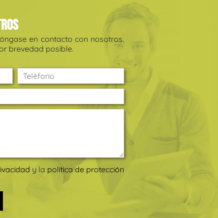
tros
póngase en contacto con nosotros.
r brevedad posible.
rivacidad
y la
política de protección