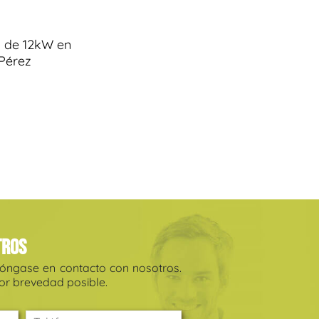
a de 12kW en
Pérez
tros
póngase en contacto con nosotros.
r brevedad posible.