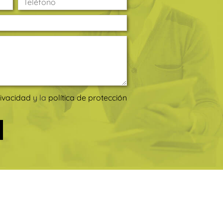
rivacidad
y la
política de protección