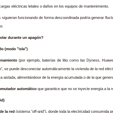
scargas eléctricas letales o daños en los equipos de mantenimiento.
 siguieran funcionando de forma descoordinada podría generar fluctu
er.
solar durante un apagón?
do (modo "isla")
enamiento
(por ejemplo, baterías de litio como las Dyness, Hua
, se puede desconectar automáticamente la vivienda de la red eléct
 aislada, alimentándose de la energía acumulada o de la que genera
nmutador automático
que garantice que no se inyecte energía a la re
id)
e la red
(sistema "off-grid"), donde toda la electricidad consumida p