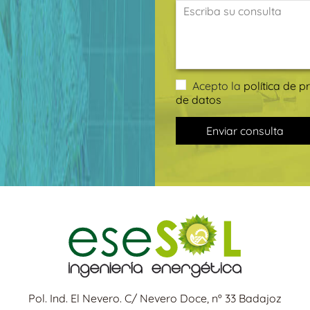
Acepto la
política de p
de datos
Enviar consulta
Pol. Ind. El Nevero. C/ Nevero Doce, nº 33 Badajoz