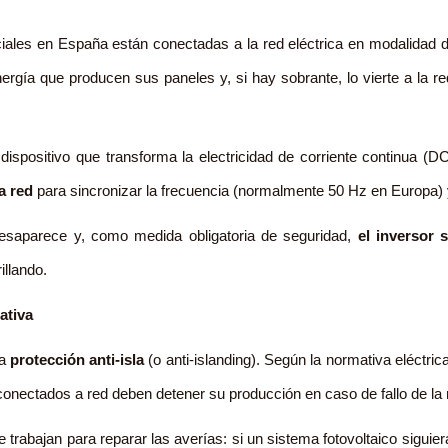
nciales en España están conectadas a la red eléctrica en modalidad
nergía que producen sus paneles y, si hay sobrante, lo vierte a la
ispositivo que transforma la electricidad de corriente continua (DC
a red
para sincronizar la frecuencia (normalmente 50 Hz en Europa) y 
esaparece y, como medida obligatoria de seguridad,
el inversor
illando.
ativa
da
protección anti-isla
(o anti-islanding). Según la normativa eléctri
conectados a red deben detener su producción en caso de fallo de la 
 trabajan para reparar las averías: si un sistema fotovoltaico siguie