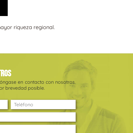
ayor riqueza regional.
tros
póngase en contacto con nosotros.
r brevedad posible.