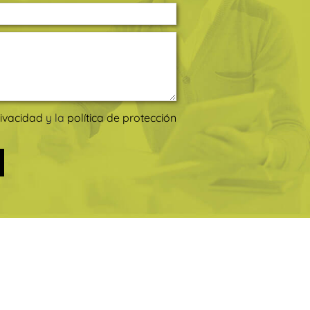
rivacidad
y la
política de protección